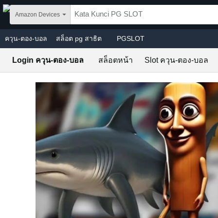
Skip to main content
Amazon Devices
ควุน-ตอง-บอล
สล็อต pg สาธิต
PGSLOT
Login ควุน-ตอง-บอล
สล็อตหน้า
Slot ควุน-ตอง-บอล