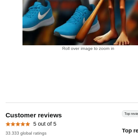
Roll over image to zoom in
Customer reviews
Top revi
5 out of 5
Top r
33.333 global ratings