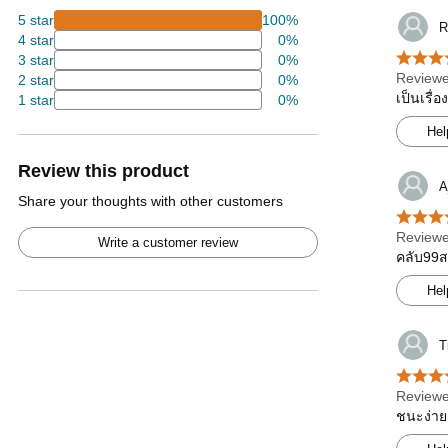
5 star
100%
R
4 star
0%
3 star
0%
Reviewe
2 star
0%
เป็นเรื่
1 star
0%
Hel
Review this product
A
Share your thoughts with other customers
Reviewe
Write a customer review
คลับ99สล
Hel
T
Reviewe
ชนะง่าย