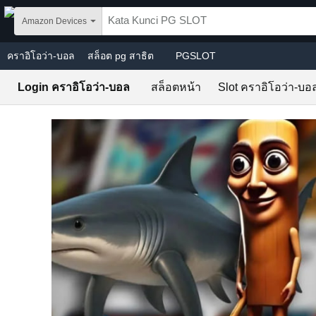
Skip to main content
Amazon Devices
คราอิโอว่า-บอล
สล็อต pg สาธิต
PGSLOT
Login คราอิโอว่า-บอล
สล็อตหน้า
Slot คราอิโอว่า-บอ