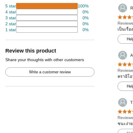
5 star
100%
R
4 star
0%
3 star
0%
Reviewe
2 star
0%
เป็นเรื่
1 star
0%
Hel
Review this product
A
Share your thoughts with other customers
Reviewe
Write a customer review
คราอิโอว
Hel
T
Reviewe
ชนะง่าย