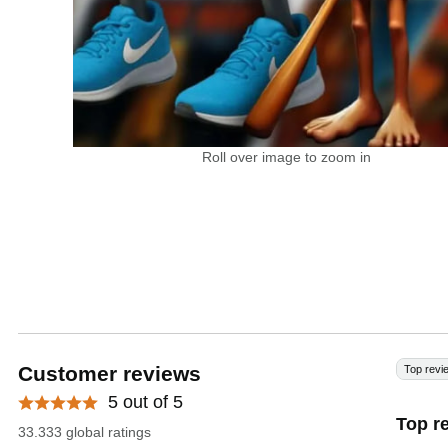
Roll over image to zoom in
Customer reviews
Top revi
5 out of 5
Top r
33.333 global ratings