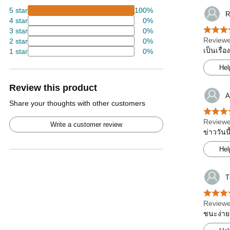
5 star
100%
R
4 star
0%
3 star
0%
Reviewe
2 star
0%
เป็นเรื่
1 star
0%
Hel
Review this product
A
Share your thoughts with other customers
Reviewe
Write a customer review
ข่าววันนี
Hel
T
Reviewe
ชนะง่าย