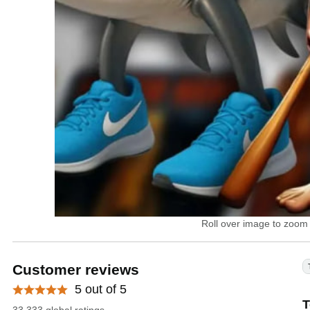
Roll over image to zoom 
Customer reviews
5 out of 5
T