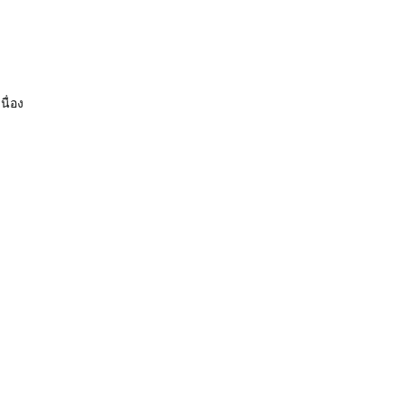
นื่อง