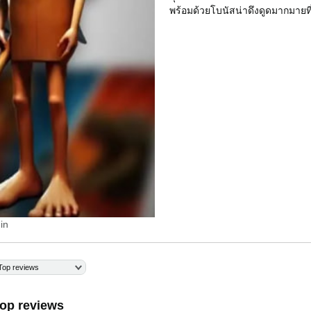
พร้อมด้วยโบนัสน่าดึงดูดมากมายท
in
Top reviews
op reviews