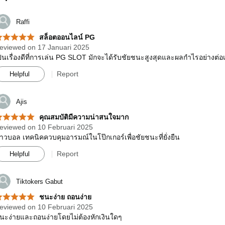
Raffi
สล็อตออนไลน์ PG
eviewed on 17 Januari 2025
ป็นเรื่องดีที่การเล่น PG SLOT มักจะได้รับชัยชนะสูงสุดและผลกำไรอย่างต่อเ
Report
Helpful
Ajis
คุณสมบัติมีความน่าสนใจมาก
eviewed on 10 Februari 2025
่าวบอล เทคนิคควบคุมอารมณ์ในโป๊กเกอร์เพื่อชัยชนะที่ยั่งยืน
Report
Helpful
Tiktokers Gabut
ชนะง่าย ถอนง่าย
eviewed on 10 Februari 2025
นะง่ายและถอนง่ายโดยไม่ต้องหักเงินใดๆ