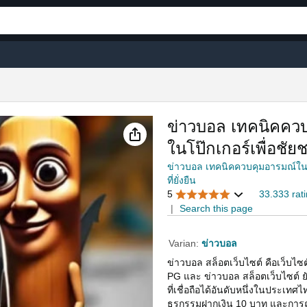
ข่าวบอล เทคนิคคว
ในโป๊กเกอร์เพื่อชัยชน
ข่าวบอล เทคนิคควบคุมอารมณ์ในโป
ที่ยั่งยืน
5
33.333 rat
|
Search this page
Varian:
ข่าวบอล
ข่าวบอล สล็อตเว็บไซต์ คือเว็บไ
PG และ ข่าวบอล สล็อตเว็บไซต์ 
ที่เชื่อถือได้อันดับหนึ่งในประเทศไ
ธุรกรรมฝากเงิน 10 บาท และการถ