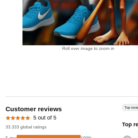
Roll over image to zoom in
Customer reviews
Top revi
5 out of 5
Top r
33.333 global ratings