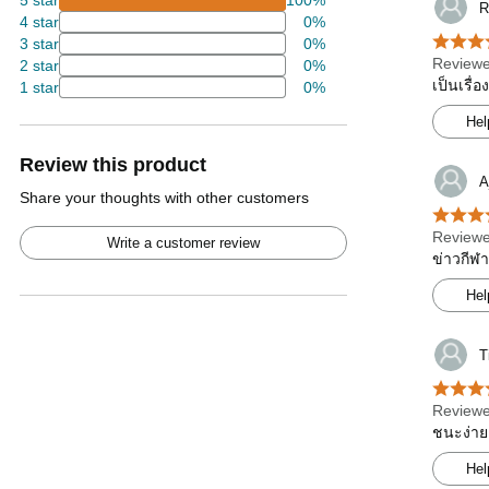
5 star
100%
R
4 star
0%
3 star
0%
Reviewe
2 star
0%
เป็นเรื่
1 star
0%
Hel
Review this product
A
Share your thoughts with other customers
Reviewe
Write a customer review
ข่าวกีฬา
Hel
T
Reviewe
ชนะง่าย
Hel