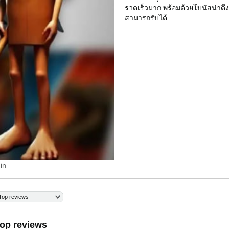
รวดเร็วมาก พร้อมด้วยโบนัสน่าดึง
สามารถรับได้
in
Top reviews
op reviews