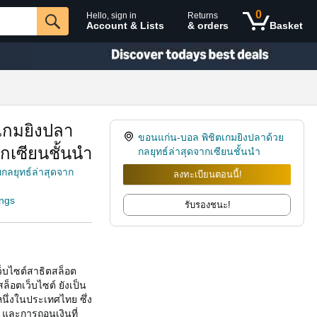
0
Hello, sign in
Returns
Account & Lists
& orders
Basket
เกมยิงปลา
ขอนแก่น-บอล พิชิตเกมยิงปลาด้วย
ากเซียนชั้นนำ
กลยุทธ์ล่าสุดจากเซียนชั้นนำ
กลยุทธ์ล่าสุดจาก
ลงทะเบียนตอนนี้!
ings
รับรองชนะ!
ว็บไซต์สาธิตสล็อต
อตเว็บไซต์ ยังเป็น
หนึ่งในประเทศไทย ซึ่ง
 และการถอนเงินที่