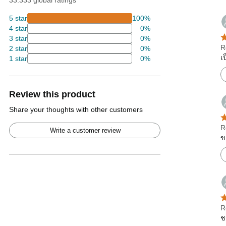
33.333 global ratings
5 star
100%
4 star
0%
3 star
0%
R
2 star
0%
เ
1 star
0%
Review this product
Share your thoughts with other customers
R
Write a customer review
ข
R
ช