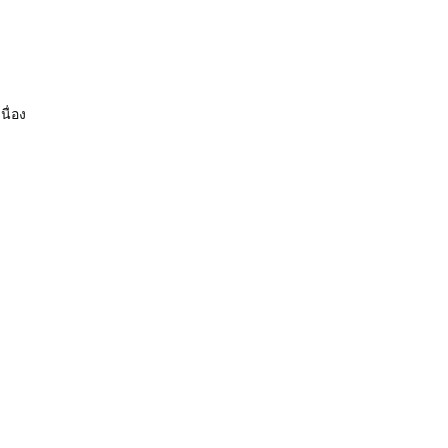
นื่อง