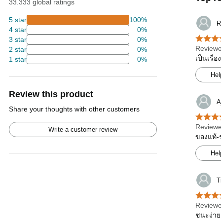
33.333 global ratings
5 star
100%
R
4 star
0%
3 star
0%
Reviewe
2 star
0%
เป็นเรื่
1 star
0%
Hel
Review this product
A
Share your thoughts with other customers
Reviewe
Write a customer review
ของแท้-ร
Hel
T
Reviewe
ชนะง่าย