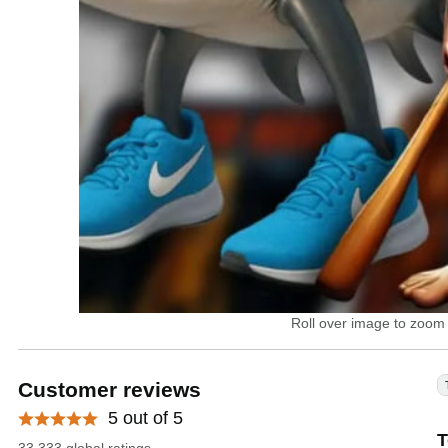
Roll over image to zoom 
Customer reviews
5 out of 5
T