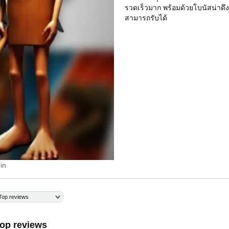
รวดเร็วมาก พร้อมด้วยโบนัสน่าดึง
สามารถรับได้
in
Top reviews
op reviews