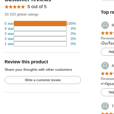
5 out of 5
Top r
33.333 global ratings
5 star
100%
R
4 star
0%
3 star
0%
Reviewe
2 star
0%
เป็นเรื่
1 star
0%
Hel
Review this product
A
Share your thoughts with other customers
Reviewe
Write a customer review
การ์ตูนอ
Hel
T