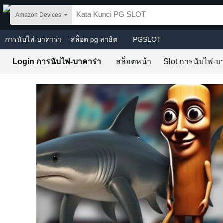
Skip to main content
Amazon Devices
การนับไพ่-บาคาร่า
สล็อต pg สาธิต
PGSLOT
Login การนับไพ่-บาคาร่า
สล็อตหน้า
Slot การนับไพ่-บ