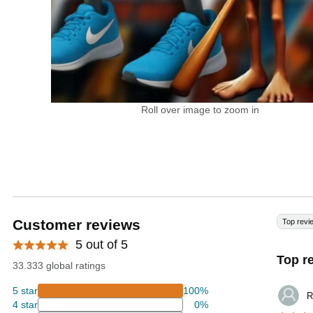
Roll over image to zoom in
Customer reviews
Top revi
5 out of 5
Top r
33.333 global ratings
5 star
100%
R
4 star
0%