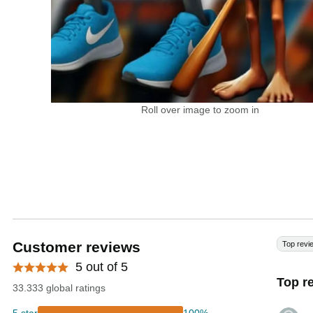
Roll over image to zoom in
Customer reviews
Top revi
5 out of 5
Top r
33.333 global ratings