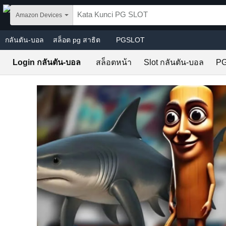
Skip to main content
Amazon Devices
กลันตัน-บอล
สล็อต pg สาธิต
PGSLOT
Login กลันตัน-บอล
สล็อตหน้า
Slot กลันตัน-บอล
PG