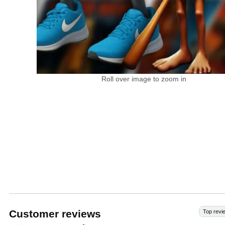
Roll over image to zoom in
Customer reviews
Top revi