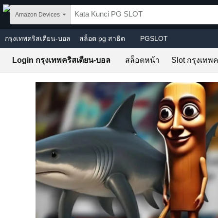
Skip to main content
Amazon Devices
กรุงเทพคริสเตียน-บอล
สล็อต pg สาธิต
PGSLOT
Login กรุงเทพคริสเตียน-บอล
สล็อตหน้า
Slot กรุงเทพ