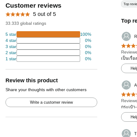
Customer reviews
Top revi
5 out of 5
Top r
33.333 global ratings
5 star
100%
R
4 star
0%
3 star
0%
Reviewe
2 star
0%
เป็นเรื่
1 star
0%
Hel
Review this product
A
Share your thoughts with other customers
Reviewe
Write a customer review
กระเป๋า-
Hel
T