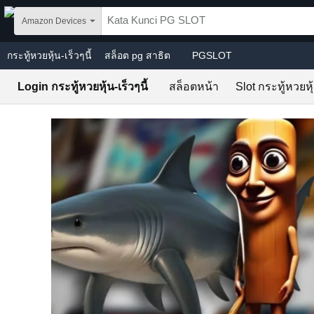
Skip to main content
Amazon Devices
กระทู้หวยหุ้น-เร็วๆนี้
สล็อต pg สาธิต
PGSLOT
Login กระทู้หวยหุ้น-เร็วๆนี้
สล็อตหน้า
Slot กระทู้หวยหุ้