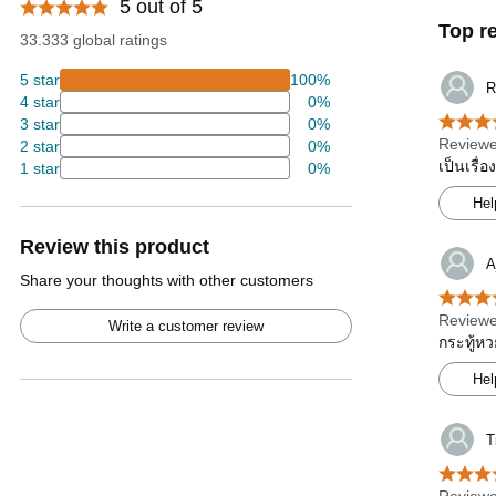
5 out of 5
Top r
33.333 global ratings
5 star
100%
R
4 star
0%
3 star
0%
Reviewe
2 star
0%
เป็นเรื่
1 star
0%
Hel
Review this product
A
Share your thoughts with other customers
Reviewe
Write a customer review
กระทู้หว
Hel
T