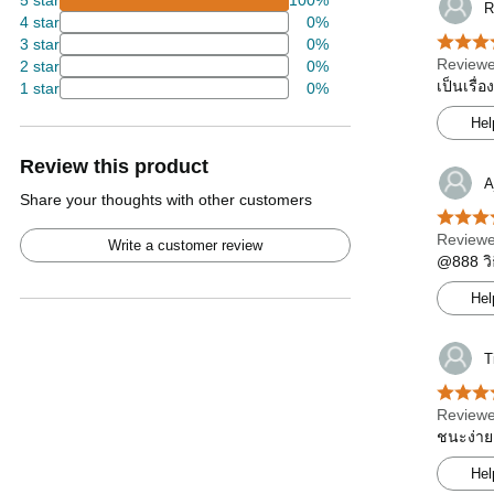
5 star
100%
R
4 star
0%
3 star
0%
Reviewe
2 star
0%
เป็นเรื่
1 star
0%
Hel
Review this product
A
Share your thoughts with other customers
Reviewe
Write a customer review
@888 วิธ
Hel
T
Reviewe
ชนะง่าย
Hel