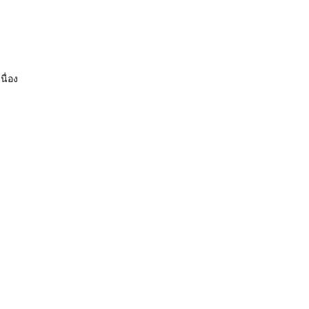
นื่อง