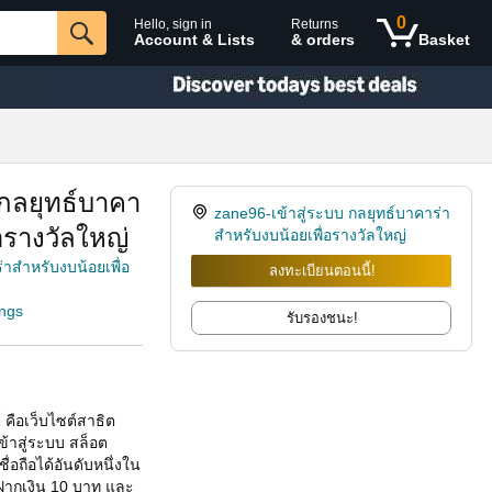
0
Hello, sign in
Returns
Account & Lists
& orders
Basket
 กลยุทธ์บาคา
zane96-เข้าสู่ระบบ กลยุทธ์บาคาร่า
อรางวัลใหญ่
สำหรับงบน้อยเพื่อรางวัลใหญ่
่าสำหรับงบน้อยเพื่อ
ลงทะเบียนตอนนี้!
ings
รับรองชนะ!
 คือเว็บไซต์สาธิต
้าสู่ระบบ สล็อต
ื่อถือได้อันดับหนึ่งใน
ฝากเงิน 10 บาท และ