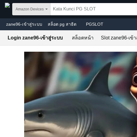
Skip to main content
Amazon Devices
zane96-เข้าสู่ระบบ
สล็อต pg สาธิต
PGSLOT
Login zane96-เข้าสู่ระบบ
สล็อตหน้า
Slot zane96-เข้า