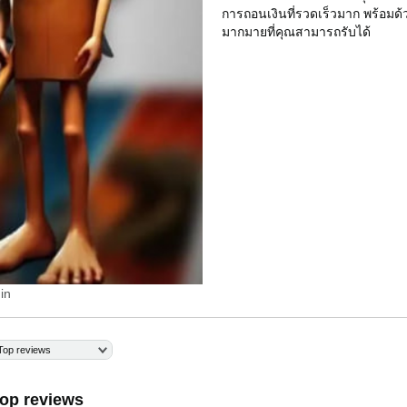
การถอนเงินที่รวดเร็วมาก พร้อมด้
มากมายที่คุณสามารถรับได้
in
Top reviews
op reviews