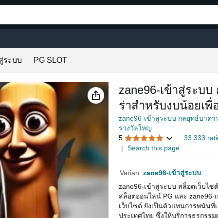
สู่ระบบ
PG SLOT
zane96-เข้าสู่ระบบ
ร่าสำหรับงบน้อยเพื่
zane96-เข้าสู่ระบบ กลยุทธ์บาคาร
รางวัลใหญ่
5
33.333 rat
|
Search this page
Varian:
zane96-เข้าสู่ระบบ
zane96-เข้าสู่ระบบ สล็อตเว็บไซต์
สล็อตออนไลน์ PG และ zane96-เข
เว็บไซต์ ยังเป็นตัวแทนการพนันที่เช
ประเทศไทย ซึ่งให้บริการธุรกรรม