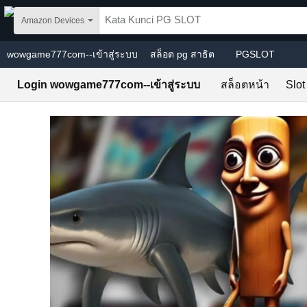
Skip to main content
Amazon Devices
wowgame777com--เข้าสู่ระบบ
สล็อต pg สาธิต
PGSLOT
Login wowgame777com--เข้าสู่ระบบ
สล็อตหน้า
Slo