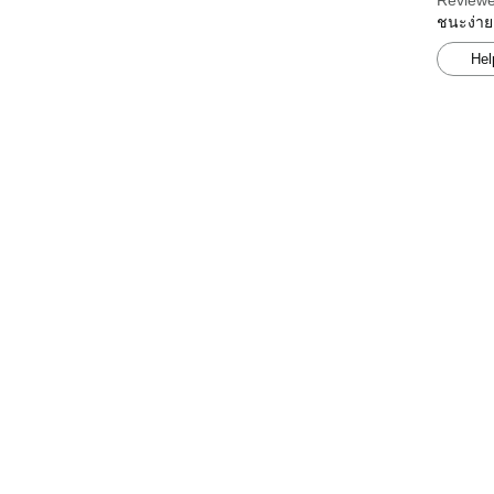
Reviewe
ชนะง่าย
Hel