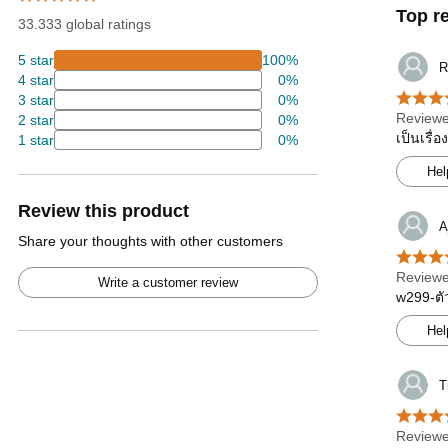
Top r
33.333 global ratings
5 star
100%
R
4 star
0%
3 star
0%
Reviewe
2 star
0%
เป็นเรื่
1 star
0%
Hel
Review this product
A
Share your thoughts with other customers
Reviewe
Write a customer review
w299-ตัว
Hel
T
Reviewe