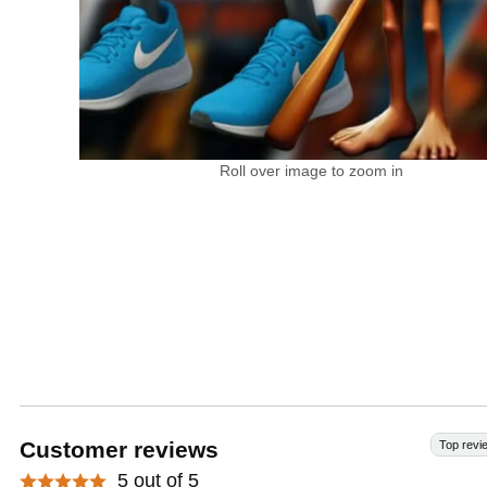
Roll over image to zoom in
Customer reviews
Top revi
5 out of 5