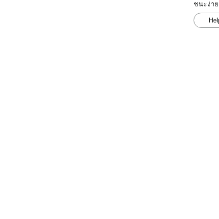
ชนะง่าย
Hel