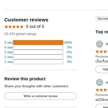
Customer reviews
Top revi
5 out of 5
Top r
33.333 global ratings
5 star
100%
R
4 star
0%
3 star
0%
Reviewe
2 star
0%
เป็นเรื่
1 star
0%
Hel
Review this product
A
Share your thoughts with other customers
Reviewe
Write a customer review
w229com
Hel