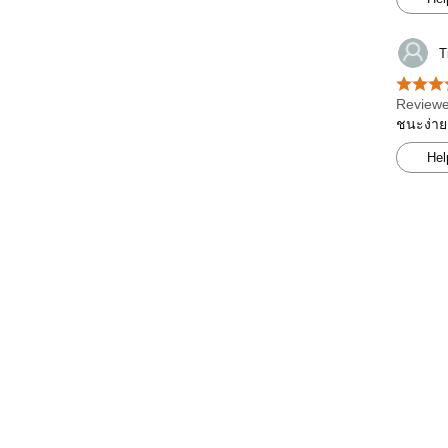
T
Reviewe
ชนะง่าย
Hel