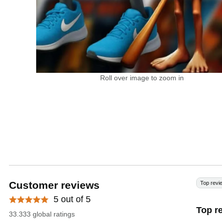
Roll over image to zoom in
Customer reviews
Top revi
5 out of 5
Top r
33.333 global ratings