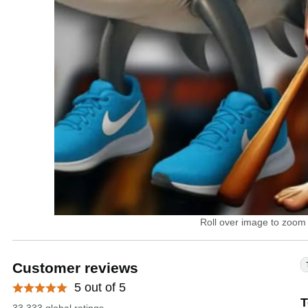
Roll over image to zoom 
Customer reviews
5 out of 5
T