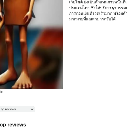
เว็บไซต์ ยังเป็นตัวแทนการพนันที่เช
ประเทศไทย ซึ่งให้บริการธุรกรรม
การถอนเงินที่รวดเร็วมาก พร้อมด้
มากมายที่คุณสามารถรับได้
in
Top reviews
op reviews