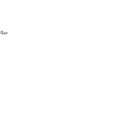
นื่อง