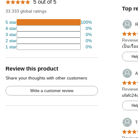
5 out of 5
Top r
33.333 global ratings
5 star
100%
R
4 star
0%
3 star
0%
Reviewe
2 star
0%
เป็นเรื่
1 star
0%
Hel
Review this product
A
Share your thoughts with other customers
Reviewe
Write a customer review
ufafc24c
Hel
T