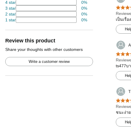
4 star
0%
3 star
0%
Reviewe
2 star
0%
เป็นเรื่
1 star
0%
Hel
Review this product
A
Share your thoughts with other customers
Reviewe
Write a customer review
ts477บาค
Hel
T
Reviewe
ชนะง่าย
Hel