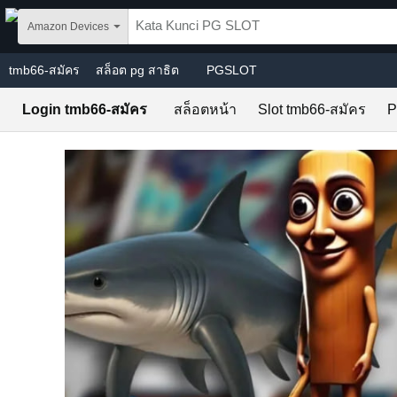
Skip to main content
Amazon Devices
tmb66-สมัคร
สล็อต pg สาธิต
PGSLOT
Login tmb66-สมัคร
สล็อตหน้า
Slot tmb66-สมัคร
P