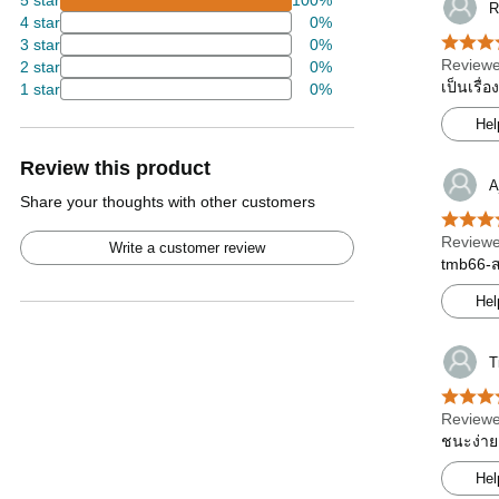
5 star
100%
R
4 star
0%
3 star
0%
Reviewe
2 star
0%
เป็นเรื่
1 star
0%
Hel
Review this product
A
Share your thoughts with other customers
Reviewe
Write a customer review
tmb66-สม
Hel
T
Reviewe
ชนะง่าย
Hel