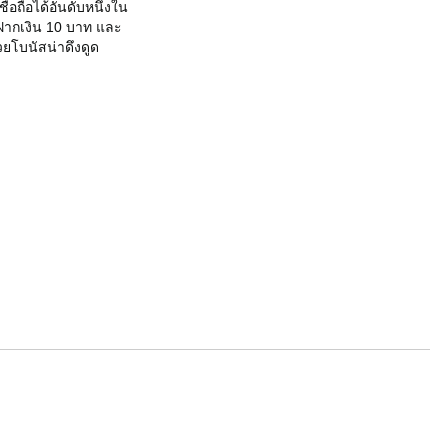
ื่อถือได้อันดับหนึ่งใน
ฝากเงิน 10 บาท และ
วยโบนัสน่าดึงดูด