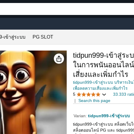
9-เข้าสู่ระบบ
PG SLOT
tidpun999-เข้าสู่ระ
ในการพนันออนไลน์
เสี่ยงและเพิ่มกำไร
tidpun999-เข้าสู่ระบบ บริหารเง
เพื่อลดความเสี่ยงและเพิ่มกำไร
5
33.333 rat
|
Search this page
Varian:
tidpun999-เข้าสู่ระบบ
tidpun999-เข้าสู่ระบบ สล็อตเว็บไ
สล็อตออนไลน์ PG และ tidpun999-