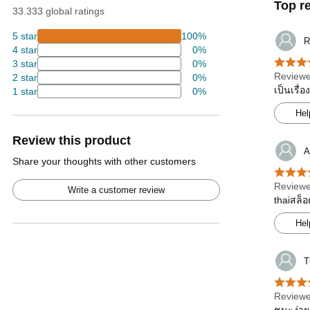
Top r
33.333 global ratings
5 star
100%
R
4 star
0%
3 star
0%
Reviewe
2 star
0%
เป็นเรื่
1 star
0%
Hel
Review this product
A
Share your thoughts with other customers
Reviewe
Write a customer review
thaiสล็อ
Hel
T
Reviewe