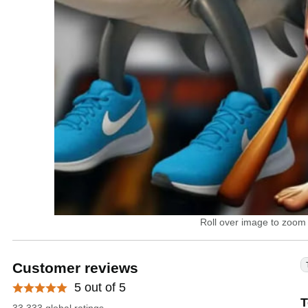
Roll over image to zoom 
Customer reviews
5 out of 5
T