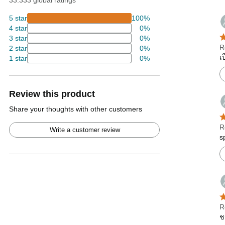
33.333 global ratings
5 star
100%
4 star
0%
3 star
0%
R
2 star
0%
เ
1 star
0%
Review this product
Share your thoughts with other customers
R
Write a customer review
s
R
ช