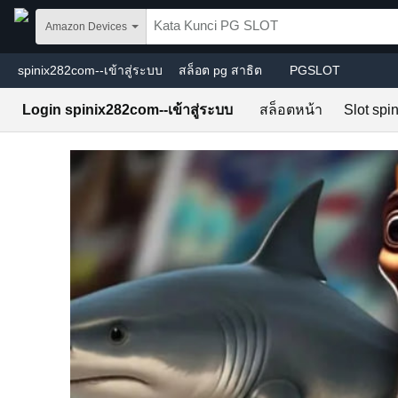
Skip to main content
Amazon Devices
spinix282com--เข้าสู่ระบบ
สล็อต pg สาธิต
PGSLOT
Login spinix282com--เข้าสู่ระบบ
สล็อตหน้า
Slot spi