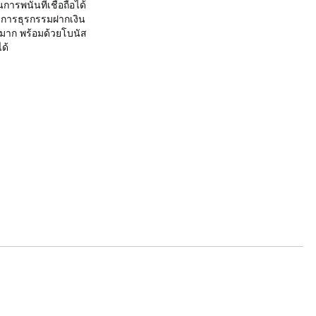
ารพนันที่เชื่อถือได้
ริการธุรกรรมฝากเงิน
มาก พร้อมด้วยโบนัส
ด้