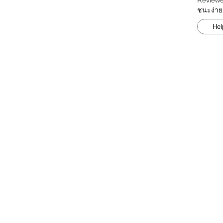
Reviewe
ชนะง่าย
Hel