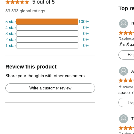
5 out of 5
Top r
33.333 global ratings
5 star
100%
R
4 star
0%
3 star
0%
Reviewe
2 star
0%
เป็นเรื่
1 star
0%
Hel
Review this product
A
Share your thoughts with other customers
Reviewe
Write a customer review
space-78
Hel
T