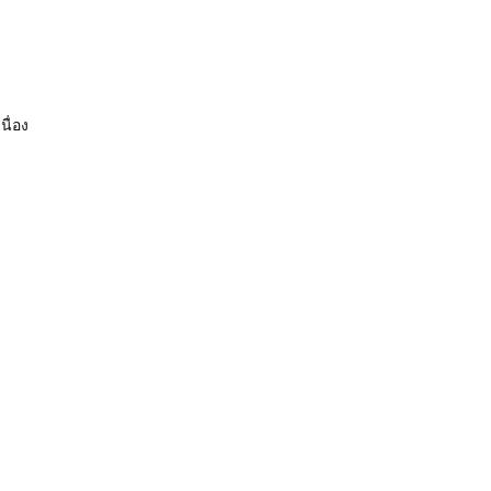
นื่อง