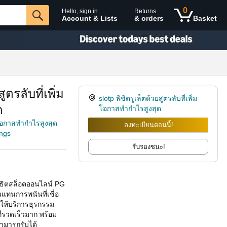
0
Hello, sign in
Returns
Account & Lists
& orders
Basket
ูตรลับที่เพิ่ม
slotp พิชิตรูเล็ตด้วยสูตรลับที่เพิ่ม
ด
โอกาสทำกำไรสูงสุด
่มโอกาสทำกำไรสูงสุด
ลงทะเบียนตอนนี้!
ings
รับรองชนะ!
สาธิตสล็อตออนไลน์ PG
วแทนการพนันที่เชื่อ
งให้บริการธุรกรรม
่รวดเร็วมาก พร้อม
สามารถรับได้