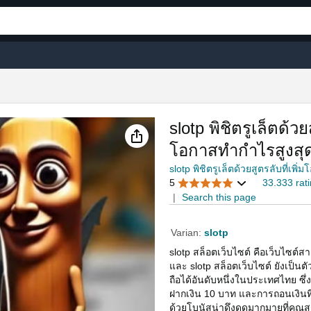
slotp พิชิตรูเล็ตด้วยส
โอกาสทำกำไรสูงสุ
slotp พิชิตรูเล็ตด้วยสูตรลับที่เพิ
5
33.333 rat
|
Search this page
Varian:
slotp
slotp สล็อตเว็บไซต์ คือเว็บไซต์
และ slotp สล็อตเว็บไซต์ ยังเป็นตั
ถือได้อันดับหนึ่งในประเทศไทย ซึ่
ฝากเงิน 10 บาท และการถอนเงินที
ด้วยโบนัสน่าดึงดูดมากมายที่คุณ