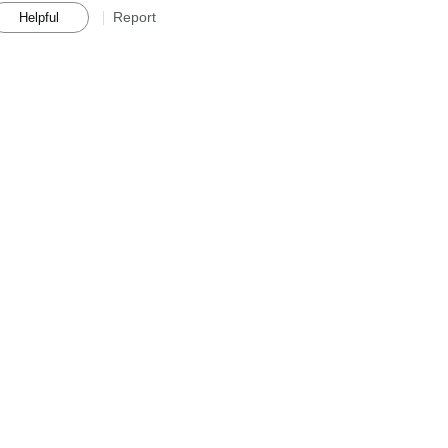
Report
Helpful