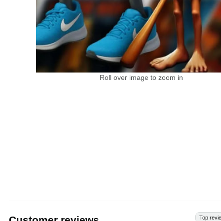
Roll over image to zoom in
Customer reviews
Top revi