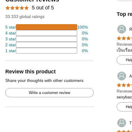
5 out of 5
Top r
33.333 global ratings
5 star
100%
R
4 star
0%
3 star
0%
Reviewe
2 star
0%
เป็นเรื่
1 star
0%
Hel
Review this product
A
Share your thoughts with other customers
Reviewe
Write a customer review
sexybacc
Hel
T