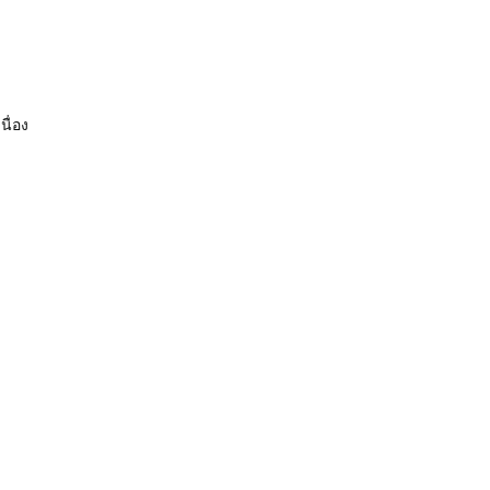
นื่อง