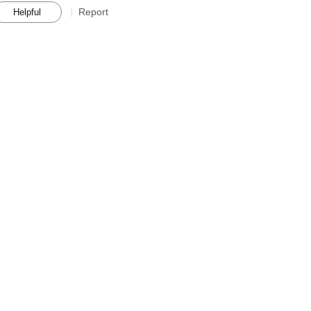
Report
Helpful