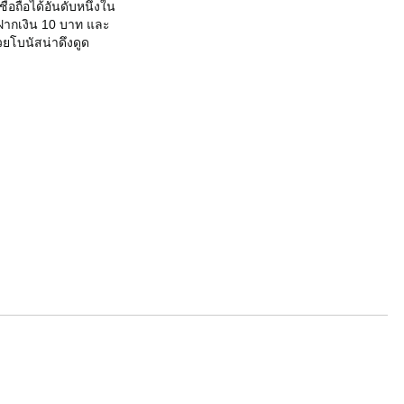
ื่อถือได้อันดับหนึ่งใน
ฝากเงิน 10 บาท และ
วยโบนัสน่าดึงดูด