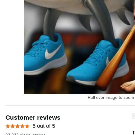
Roll over image to zoom 
Customer reviews
5 out of 5
T