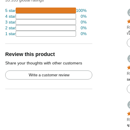
33.333 global ratings
5 star
100%
4 star
0%
3 star
0%
R
2 star
0%
เ
1 star
0%
Review this product
Share your thoughts with other customers
R
Write a customer review
s
R
ช