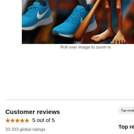
Roll over image to zoom in
Customer reviews
Top revi
5 out of 5
Top r
33.333 global ratings