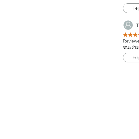
Hel
T
Reviewe
ชนะง่าย
Hel