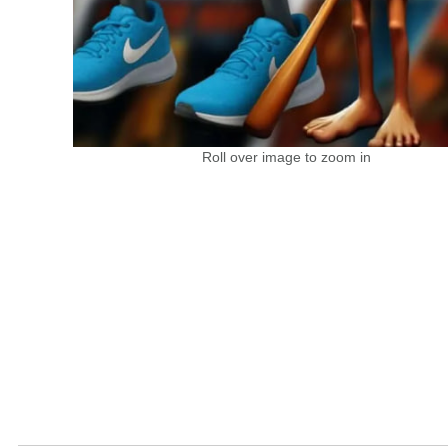
Roll over image to zoom in