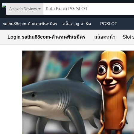
Skip to main content
Amazon Devices
sathu88com-ตัวแทนพันธมิตร
สล็อต pg สาธิต
PGSLOT
Login sathu88com-ตัวแทนพันธมิตร
สล็อตหน้า
Slot