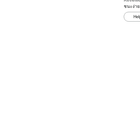
Reviewe
ชนะง่าย
Hel