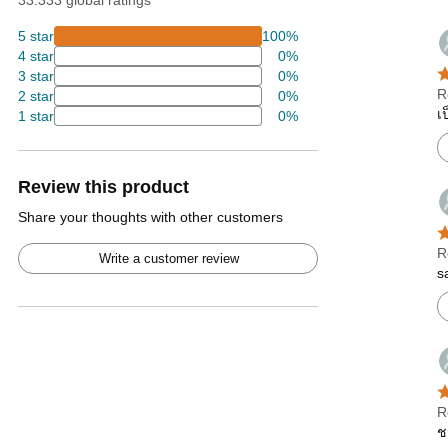
33.333 global ratings
5 star
100%
4 star
0%
3 star
0%
R
2 star
0%
เ
1 star
0%
Review this product
Share your thoughts with other customers
R
Write a customer review
s
R
ช