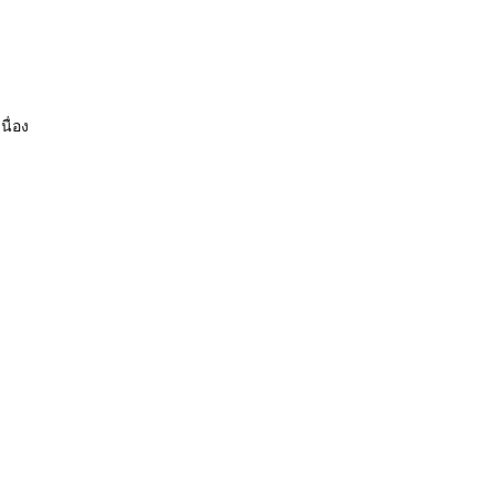
นื่อง