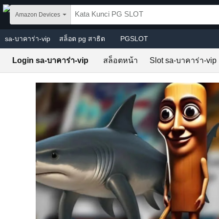
Skip to main content
Amazon Devices
sa-บาคาร่า-vip
สล็อต pg สาธิต
PGSLOT
Login sa-บาคาร่า-vip
สล็อตหน้า
Slot sa-บาคาร่า-vip