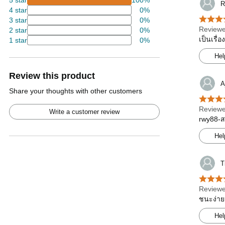
5 star
100%
R
4 star
0%
3 star
0%
Reviewe
2 star
0%
เป็นเรื่
1 star
0%
Hel
Review this product
A
Share your thoughts with other customers
Reviewe
Write a customer review
rwy88-สม
Hel
T
Reviewe
ชนะง่าย
Hel