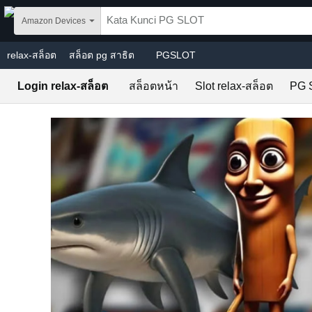
Skip to main content
Amazon Devices
relax-สล็อต
สล็อต pg สาธิต
PGSLOT
Login relax-สล็อต
สล็อตหน้า
Slot relax-สล็อต
PG 