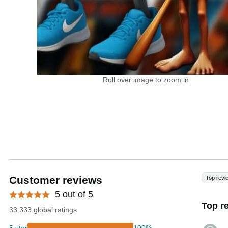
Roll over image to zoom in
Customer reviews
Top revi
5 out of 5
Top r
33.333 global ratings