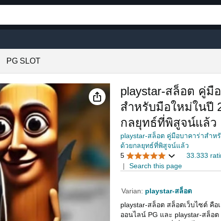
PG SLOT
playstar-สล็อต คู่ม
สำหรับมือใหม่ในปี 
กลยุทธ์ที่พิสูจน์แล้ว
playstar-สล็อต คู่มือบาคาร่าสำหร
ด้วยกลยุทธ์ที่พิสูจน์แล้ว
5
33.333 rat
|
Search this page
Varian:
playstar-สล็อต
playstar-สล็อต สล็อตเว็บไซต์ คือ
ออนไลน์ PG และ playstar-สล็อต ส