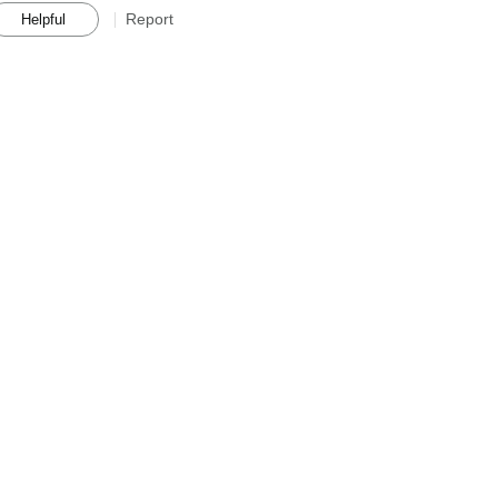
Report
Helpful