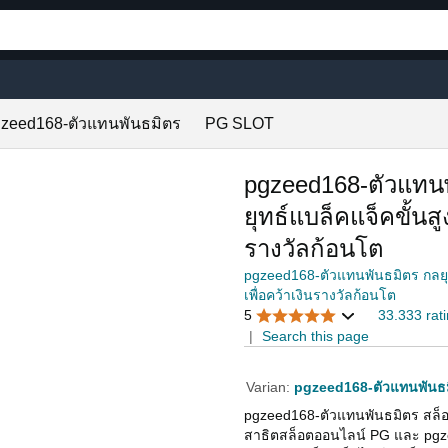
gzeed168-ตัวแทนพันธมิตร
PG SLOT
pgzeed168-ตัวแทน
ยุทธ์แบล็คแจ็คขั้นสูง
รางวัลก้อนโต
pgzeed168-ตัวแทนพันธมิตร กลยุท
เพื่อคว้าเงินรางวัลก้อนโต
5
33.333 rat
|
Search this page
Varian:
pgzeed168-ตัวแทนพันธ
pgzeed168-ตัวแทนพันธมิตร สล็อต
สาธิตสล็อตออนไลน์ PG และ pg