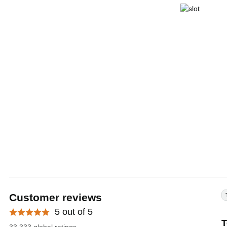
Customer reviews
5 out of 5
T