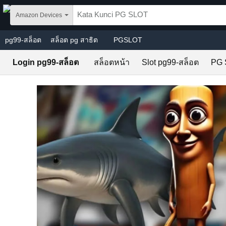
Skip to main content
Amazon Devices
pg99-สล็อต
สล็อต pg สาธิต
PGSLOT
Login pg99-สล็อต
สล็อตหน้า
Slot pg99-สล็อต
PG 