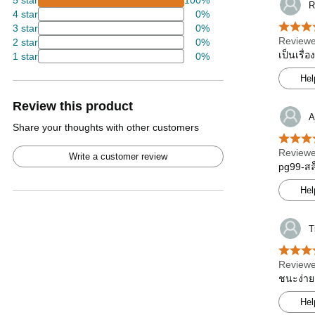
5 star
100%
R
4 star
0%
3 star
0%
Reviewe
2 star
0%
เป็นเรื่
1 star
0%
Hel
Review this product
A
Share your thoughts with other customers
Reviewe
Write a customer review
pg99-สล
Hel
T
Reviewe
ชนะง่าย
Hel