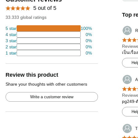
5 out of 5
Top r
33.333 global ratings
5 star
100%
R
4 star
0%
3 star
0%
Reviewe
2 star
0%
เป็นเรื่
1 star
0%
Hel
Review this product
A
Share your thoughts with other customers
Reviewe
Write a customer review
pg249-ต
Hel
T