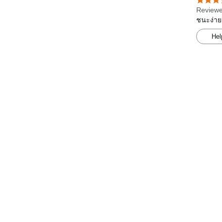
Reviewe
ชนะง่าย
Hel