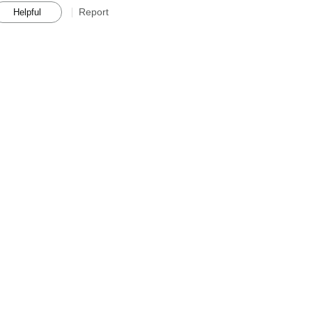
Report
Helpful