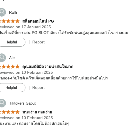
Raffi
สล็อตออนไลน์ PG
eviewed on 17 Januari 2025
ป็นเรื่องดีที่การเล่น PG SLOT มักจะได้รับชัยชนะสูงสุดและผลกำไรอย่างต่อเ
Report
Helpful
Ajis
คุณสมบัติมีความน่าสนใจมาก
eviewed on 10 Februari 2025
range-เว็บไซต์ คว้าแจ็คพอตสล็อตด้วยการใช้โบนัสอย่างมือโปร
Report
Helpful
Tiktokers Gabut
ชนะง่าย ถอนง่าย
eviewed on 10 Februari 2025
นะง่ายและถอนง่ายโดยไม่ต้องหักเงินใดๆ