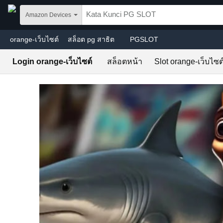
Skip to main content
Amazon Devices
orange-เว็บไซต์
สล็อต pg สาธิต
PGSLOT
Login orange-เว็บไซต์
สล็อตหน้า
Slot orange-เว็บไซต