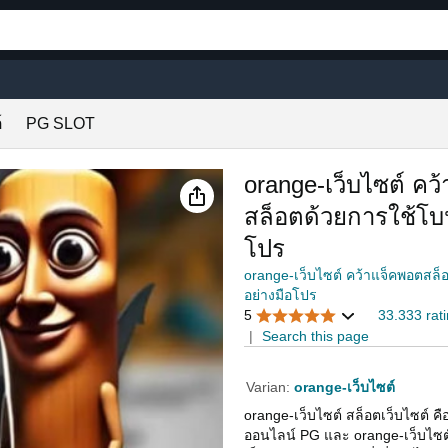
์
PG SLOT
orange-เว็บไซต์ คว
สล็อตด้วยการใช้โบน
โปร
orange-เว็บไซต์ คว้าแจ็คพอตสล็
อย่างมือโปร
5
33.333 rat
|
Search this page
Varian:
orange-เว็บไซต์
orange-เว็บไซต์ สล็อตเว็บไซต์ คื
ออนไลน์ PG และ orange-เว็บไซต์ 