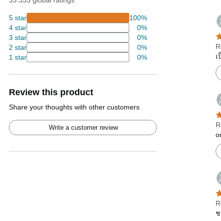
33.333 global ratings
5 star
100%
4 star
0%
3 star
0%
R
2 star
0%
เ
1 star
0%
Review this product
Share your thoughts with other customers
R
Write a customer review
o
R
ช