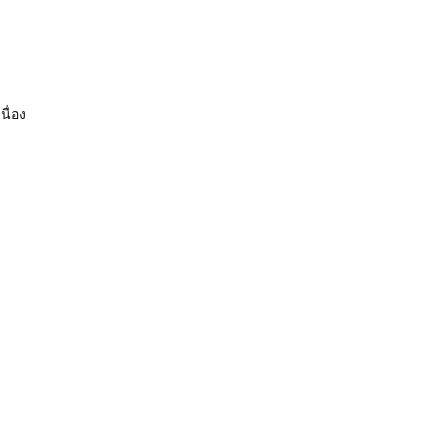
นื่อง