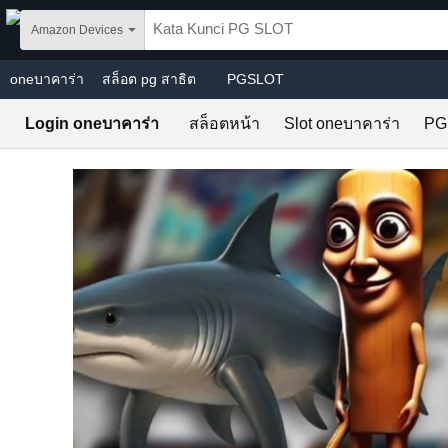
Skip to main content
Amazon Devices
oneบาคาร่า
สล็อต pg สาธิต
PGSLOT
Login oneบาคาร่า
สล็อตหน้า
Slot oneบาคาร่า
PG