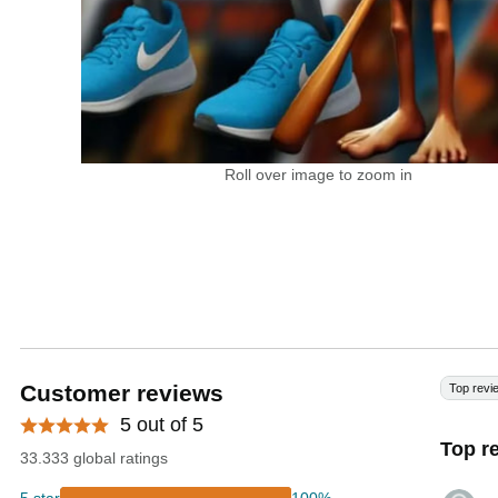
Roll over image to zoom in
Customer reviews
Top revi
5 out of 5
Top r
33.333 global ratings