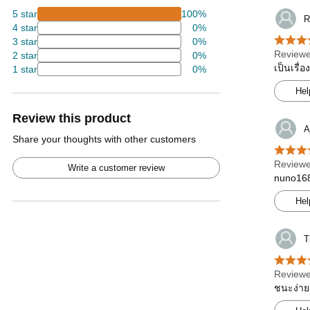
5 star
100%
R
4 star
0%
3 star
0%
Reviewe
2 star
0%
เป็นเรื่
1 star
0%
Hel
Review this product
A
Share your thoughts with other customers
Reviewe
Write a customer review
nuno168-
Hel
T
Reviewe
ชนะง่าย