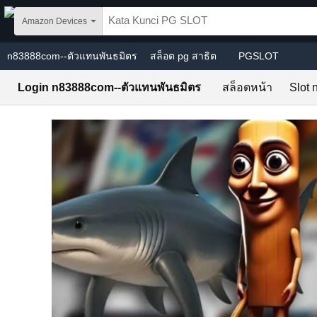
Skip to main content
Amazon Devices
n83888com--ตัวแทนพันธมิตร
สล็อต pg สาธิต
PGSLOT
Login n83888com--ตัวแทนพันธมิตร
สล็อตหน้า
Slot